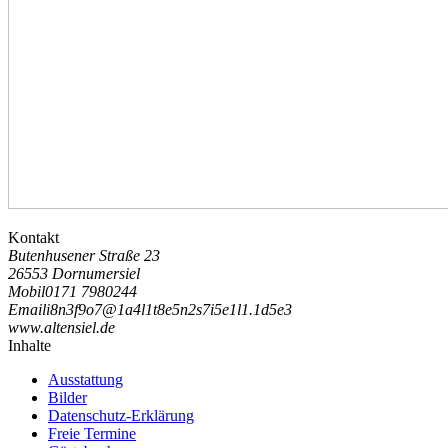
Kontakt
Butenhusener Straße 23
26553 Dornumersiel
Mobil
0171 7980244
Email
i
8
n
3
f
9
o
7
@
1
a
4
l
1
t
8
e
5
n
2
s
7
i
5
e
1
l
1
.
1
d
5
e
3
www.altensiel.de
Inhalte
Ausstattung
Bilder
Datenschutz-Erklärung
Freie Termine