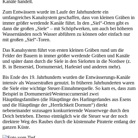
Kanäle handelt.
Zum Entwässern wurde im Laufe der Jahrhunderte ein
umfangreiches Kanalsystem geschaffen, dass von kleinen Gräben in
immer größer werdende Kanäle führt. In den „Siel“-Orten gibt es
dann die großen „Siele“ – mit Schöpfwerken, um auch bei höheren
Wasserständen noch Wasser abführen zu können oder einfach nur
mit großen „Siel“-Toren.
Das Kanalsystem führt von ersten kleinen Gräben rund um die
Felder der Bauern in immer größer werdende Gräben und Kanäle
und später dann durch die Siele in den Sielorten in die Nordsee (z.
B. in Bensersiel, Dornumersiel, Harlesiel und anderen mehr).
Bis Ende des 19. Jahrhunderts wurden die Entwässerungs-Kanäle
intensiv als Wasserstraßen genutzt. In früheren Jahrhunderten waren
die Siele eine wichtige Steuer-Einnahmequelle. So kam es, dass zum
Beispiel in Dornumersiel/Westeraccumersiel zwei
Häuptlingsfamilien (die Häuptlinge des Harlingerlandes aus Esens
und die Häuptlinge der „Herrlichkeit Dornum“) direkt
nebeneinander sozusagen konkurrierende Wasserwege durch den
Deich betrieben. Ebenso einträglich wie die Steuer war der noch
direktere Weg des Raubes durch die küstennahe Piraterie entlang der
ganzen Küste.